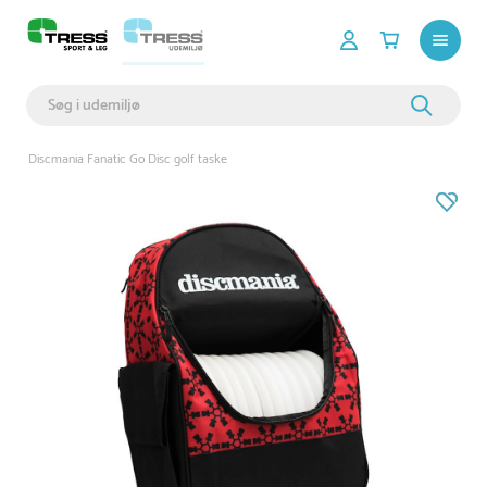
Discmania Fanatic Go Disc golf taske