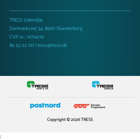
TRESS Udemiljø
Danmarksvej 34, 8660 Skanderborg
CVR nr.: 11074219
86 52 22 00 | tress@tress.dk
Copyright © 2026 TRESS
;