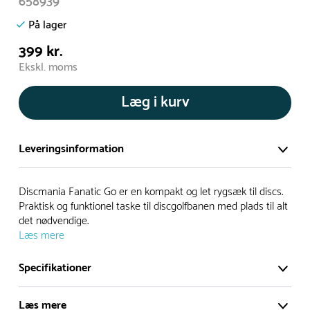
658939
På lager
399 kr.
Ekskl. moms
Læg i kurv
Leveringsinformation
Vi har et stort og effektivt lager på ca. 6.000 kvadratmeter
Discmania Fanatic Go er en kompakt og let rygsæk til discs.
med mere end 5.000 forskellige produkter på hylderne til
Praktisk og funktionel taske til discgolfbanen med plads til alt
det nødvendige.
omgående levering.
Læs mere
- Leveringstiden på lagervarer er i Danmark normalt 1-3
Specifikationer
hverdage
- Leveringstiden på specialvarer og bestillingsvarer oplyses
Læs mere