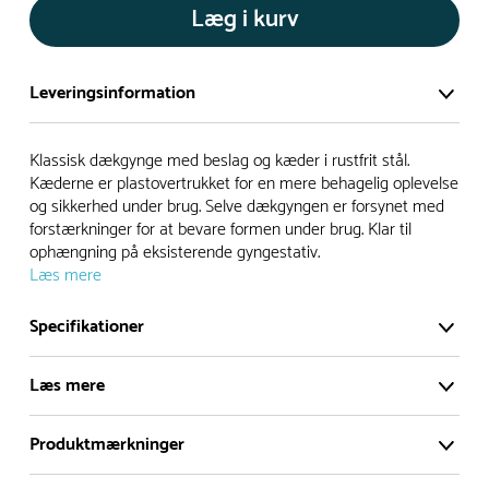
Læg i kurv
Leveringsinformation
Vi har et stort og effektivt lager på ca. 6.000 kvadratmeter
Klassisk dækgynge med beslag og kæder i rustfrit stål.
med mere end 5.000 forskellige produkter på hylderne til
Kæderne er plastovertrukket for en mere behagelig oplevelse
og sikkerhed under brug. Selve dækgyngen er forsynet med
omgående levering.
forstærkninger for at bevare formen under brug. Klar til
ophængning på eksisterende gyngestativ.
- Leveringstiden på lagervarer er i Danmark normalt 1-3
Læs mere
hverdage
- Leveringstiden på specialvarer og bestillingsvarer oplyses
Specifikationer
ved bestilling
- I tilfælde af restordre vil kundeservice kontakte dig via e-
Læs mere
mail eller telefon med information om forventet
Produceret jf.
leveringstidspunkt
EN 1176
Produktmærkninger
Dimensioner
Klassisk dækgynge med beslag og kæder i rustfrit
Diameter :
48-60 cm
Alle vores legepladser produceres på bestilling, hvilket
stål. Kæderne er plastovertrukket for en mere