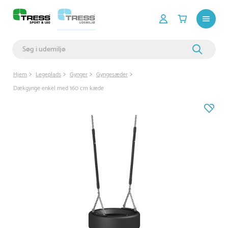
Hjem
Legeplads
Gynger
Gyngesæder
Dækgynge enkel med 160 cm kæde