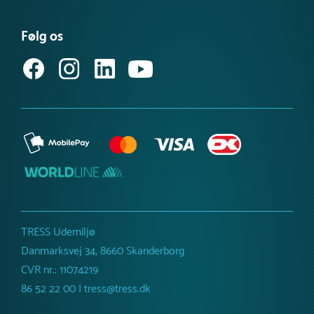
Se eller bestil et katalog
Købsvilkår (privat)
Du vil få en estimeret leveringstid, når du kontakter os.
Få vores nyhedsbrev
Følg os
Købsvilkår (erhverv)
TRESS Udemiljø
Danmarksvej 34, 8660 Skanderborg
CVR nr.: 11074219
86 52 22 00 | tress@tress.dk