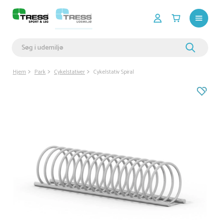
Hjem
Park
Cykelstativer
Cykelstativ Spiral