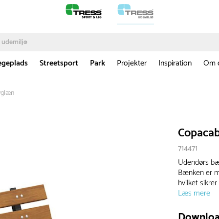
egeplads
Streetsport
Park
Projekter
Inspiration
Om 
yglæn
Copaca
714471
Udendørs bænk
Bænken er me
hvilket sikre
Læs mere
Downlo