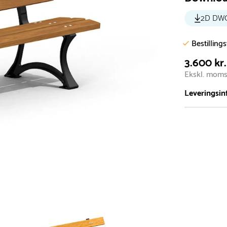
2D DW
Bestilling
3.600 kr.
Ekskl. mom
Leveringsin
Vi har et st
5.000 forske
- Leveringst
- Leveringsti
- I tilfælde 
telefon med 
Alle vores le