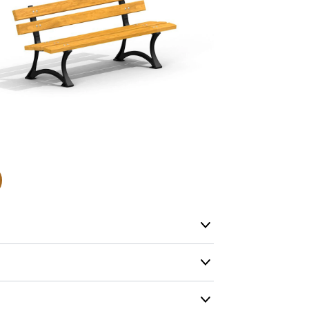
normalt blive
være længer
Hurtig leve
Hos TRESS Ud
Disse produk
os er de udva
Vi producerer
produkt hver
produkter, s
længe på lag
produkt, som
Forventet le
produktet og
udsolgt, hvis