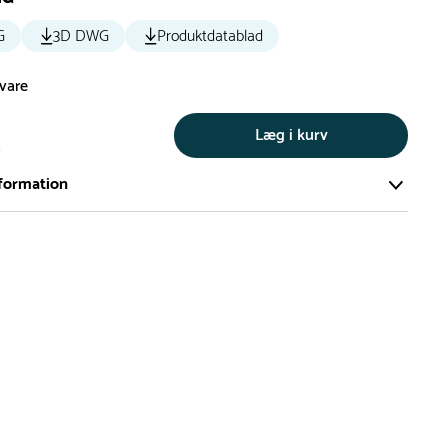
G
3D DWG
Produktdatablad
svare
Læg i kurv
s
formation
ort og effektivt lager på ca. 6.000 kvadratmeter med mere end
llige produkter på hylderne til omgående levering.
iden på lagervarer er i Danmark normalt 1-3 hverdage
den på specialvarer og bestillingsvarer oplyses ved bestilling
af restordre vil kundeservice kontakte dig via e-mail eller
information om forventet leveringstidspunkt
gepladser produceres på bestilling, hvilket betyder, at de