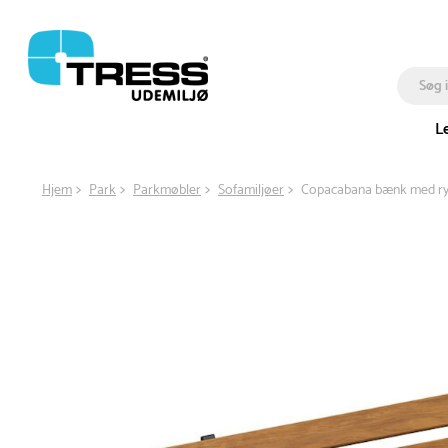
L
Hjem
Park
Parkmøbler
Sofamiljøer
Copacabana bænk med r