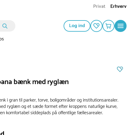
Privat
Erhverv
Log ind
os
bana bænk med ryglæn
 i gran til parker, torve, boligområder og institutionsarealer.
d ryglæn og et sæde formet efter kroppens naturlige kurve,
r en komfortabel siddeplads på offentlige fællesarealer.
ad