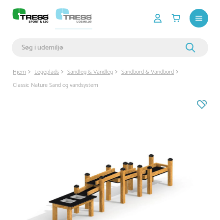
Hjem
Legeplads
Sandleg & Vandleg
Sandbord & Vandbord
Classic Nature Sand og vandsystem