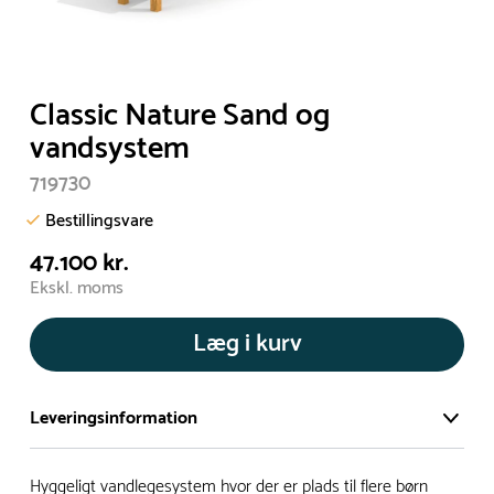
Classic Nature Sand og
vandsystem
719730
Bestillingsvare
47.100 kr.
Ekskl. moms
Læg i kurv
Leveringsinformation
Vi har et stort og effektivt lager på ca. 6.000 kvadratmeter
Hyggeligt vandlegesystem hvor der er plads til flere børn