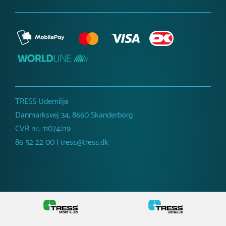
Nej
Fundament
W2W
Stål
Dimensioner
Bredde :
73 cm
Højde :
100 cm
Længde :
445 cm
Anbefalet alder
1-9 år
TRESS Udemiljø
Farve
Danmarksvej 34, 8660 Skanderborg
Forskellige farver
CVR nr.: 11074219
86 52 22 00 | tress@tress.dk