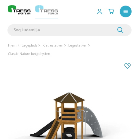
Hjem
Legeplads
Klatrestativer
Legestativer
Classic Nature Junglehytten