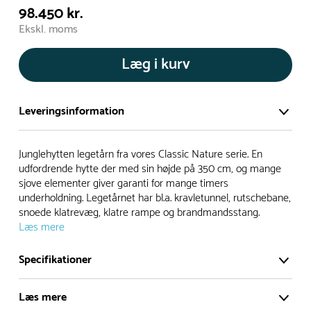
98.450 kr.
Ekskl. moms
Læg i kurv
Leveringsinformation
Vi har et stort og effektivt lager på ca. 6.000 kvadratmeter
Junglehytten legetårn fra vores Classic Nature serie. En
med mere end 5.000 forskellige produkter på hylderne til
udfordrende hytte der med sin højde på 350 cm, og mange
sjove elementer giver garanti for mange timers
omgående levering.
underholdning. Legetårnet har bl.a. kravletunnel, rutschebane,
snoede klatrevæg, klatre rampe og brandmandsstang.
- Leveringstiden på lagervarer er i Danmark normalt 1-3
Læs mere
hverdage
- Leveringstiden på specialvarer og bestillingsvarer oplyses
Specifikationer
ved bestilling
- I tilfælde af restordre vil kundeservice kontakte dig via e-
Læs mere