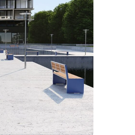
være længer
Hurtig leve
Hos TRESS Ud
Disse produk
os er de udva
Vi producerer
produkt hver
produkter, s
længe på lag
produkt, som
Forventet le
produktet og
udsolgt, hvis
vi kan for at