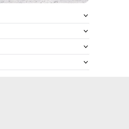
Du vil få en 
vit
Farvekort
undament
Dimensioner
verflademonterin
Bredde :
55 cm