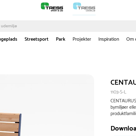
egeplads
Streetsport
Park
Projekter
Inspiration
Om 
CENTAU
1103-S-L
CENTAURUS st
bymiljøer el
produktfamili
Downlo