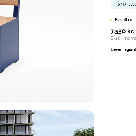
2D DW
Bestilling
7.530 kr.
Ekskl. mom
Leveringsin
Vi har et st
5.000 forske
- Leveringst
- Leveringsti
- I tilfælde 
telefon med 
Alle vores le
normalt blive