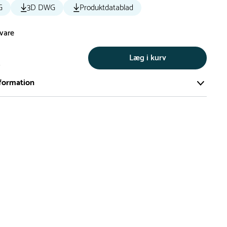
G
3D DWG
Produktdatablad
svare
Læg i kurv
s
formation
ort og effektivt lager på ca. 6.000 kvadratmeter med mere end
llige produkter på hylderne til omgående levering.
iden på lagervarer er i Danmark normalt 1-3 hverdage
den på specialvarer og bestillingsvarer oplyses ved bestilling
af restordre vil kundeservice kontakte dig via e-mail eller
information om forventet leveringstidspunkt
gepladser produceres på bestilling, hvilket betyder, at de
r leveret til kunden i løbet 3-6 uger. Leveringstiden kan dog