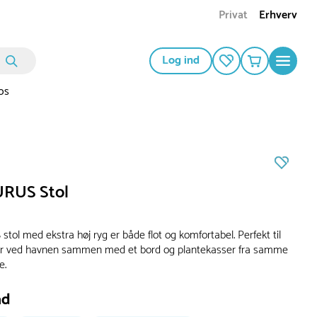
Privat
Erhverv
Log ind
os
RUS Stol
ol med ekstra høj ryg er både flot og komfortabel. Perfekt til
ler ved havnen sammen med et bord og plantekasser fra samme
e.
ad