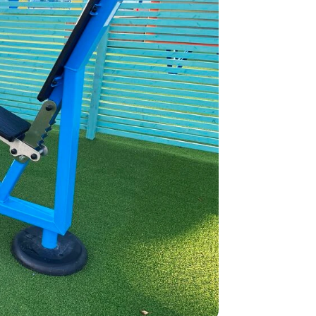
Alle vores le
normalt blive
være længer
Hurtig leve
Hos TRESS Ud
Disse produk
os er de udva
Vi producerer
produkt hver
produkter, s
længe på lag
produkt, som
Forventet le
produktet og