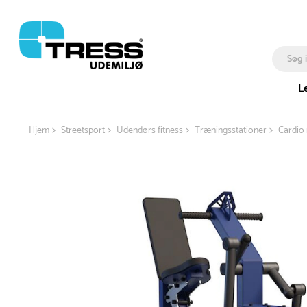
L
Hjem
Streetsport
Udendørs fitness
Træningsstationer
Cardio 