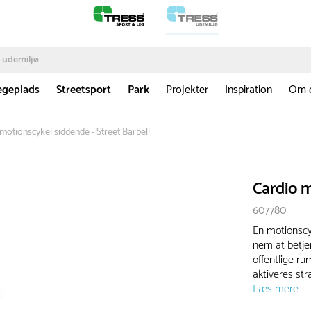
egeplads
Streetsport
Park
Projekter
Inspiration
Om 
motionscykel siddende - Street Barbell
Cardio m
607780
En motionscyk
nem at betje
offentlige r
aktiveres str
Læs mere