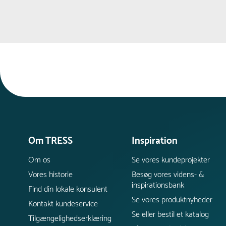
sandkorn og andet snavs gør overfladen hård.
Om TRESS
Inspiration
Om os
Se vores kundeprojekter
Vores historie
Besøg vores videns- &
inspirationsbank
Find din lokale konsulent
Se vores produktnyheder
Kontakt kundeservice
Se eller bestil et katalog
Tilgængelighedserklæring