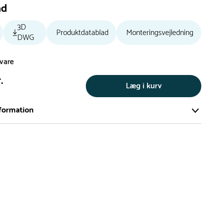
ad
3D
Produktdatablad
Monteringsvejledning
DWG
svare
.
Læg i kurv
s
formation
ort og effektivt lager på ca. 6.000 kvadratmeter med mere end
llige produkter på hylderne til omgående levering.
iden på lagervarer er i Danmark normalt 1-3 hverdage
den på specialvarer og bestillingsvarer oplyses ved bestilling
af restordre vil kundeservice kontakte dig via e-mail eller
information om forventet leveringstidspunkt