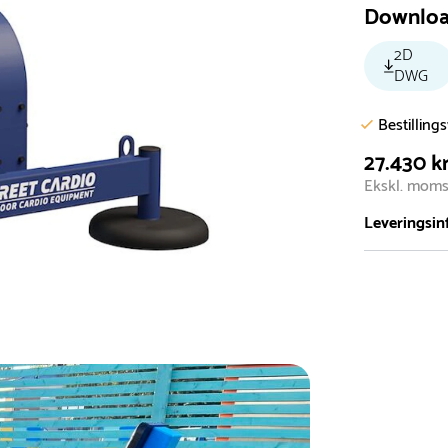
Downlo
2D
DWG
Bestilling
27.430 kr
Ekskl. mom
Leveringsin
Vi har et st
5.000 forske
- Leveringst
- Leveringsti
- I tilfælde 
telefon med 