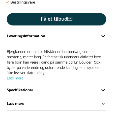
Bestillingsvare
Få et tilbud
Leveringsinformation
Vi har et stort og effektivt lager på ca. 6.000 kvadratmeter
Bjergkæden er en stor fritstående bouldervæg som er
med mere end 5.000 forskellige produkter på hylderne til
næsten 5 meter lang. En fantastisk udendørs aktivitet hvor
flere børn kan være i gang på samme tid. En Boulder Rock
omgående levering.
byder på varierende og udfordrende klatring i en højde der
ikke kræver klatreudstyr.
- Leveringstiden på lagervarer er i Danmark normalt 1-3
Læs mere
hverdage
- Leveringstiden på specialvarer og bestillingsvarer oplyses
Specifikationer
ved bestilling
- I tilfælde af restordre vil kundeservice kontakte dig via e-
Læs mere
mail eller telefon med information om forventet