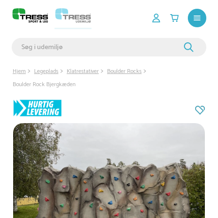
Hjem
Legeplads
Klatrestativer
Boulder Rocks
Boulder Rock Bjergkæden