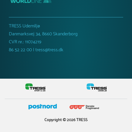
Netto vægt
2800 kg
TRESS Udemiljø
Danmarksvej 34, 8660 Skanderborg
CVR nr.: 11074219
86 52 22 00 | tress@tress.dk
Copyright © 2026 TRESS