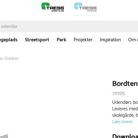
egeplads
Streetsport
Park
Projekter
Inspiration
Om 
ic Outdoor
Bordten
711705
Udendørs bor
Leveres med v
skolegårde, 
Læs mere
Downlo