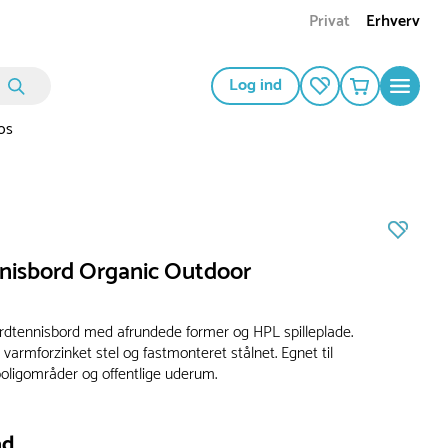
Privat
Erhverv
Log ind
os
nisbord Organic Outdoor
dtennisbord med afrundede former og HPL spilleplade.
armforzinket stel og fastmonteret stålnet. Egnet til
boligområder og offentlige uderum.
ad