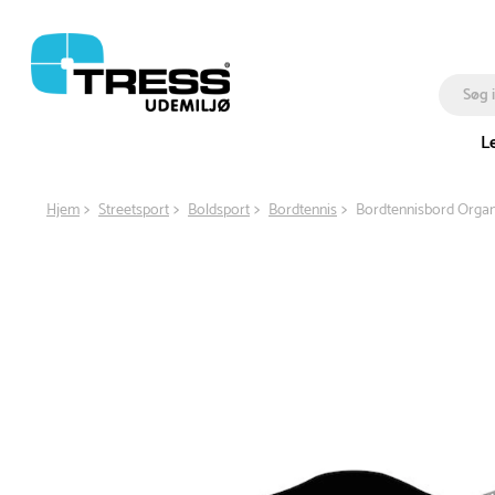
L
Hjem
Streetsport
Boldsport
Bordtennis
Bordtennisbord Organ