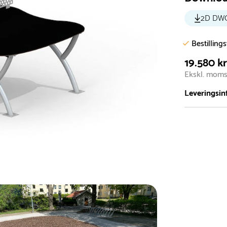
2D DW
Bestilling
19.580 kr
Ekskl. mom
Leveringsin
Vi har et st
5.000 forske
- Leveringst
- Leveringsti
- I tilfælde 
telefon med 
Alle vores le