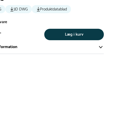
G
3D DWG
Produktdatablad
svare
.
Læg i kurv
s
formation
ort og effektivt lager på ca. 6.000 kvadratmeter med mere end
llige produkter på hylderne til omgående levering.
iden på lagervarer er i Danmark normalt 1-3 hverdage
den på specialvarer og bestillingsvarer oplyses ved bestilling
af restordre vil kundeservice kontakte dig via e-mail eller
information om forventet leveringstidspunkt
gepladser produceres på bestilling, hvilket betyder, at de