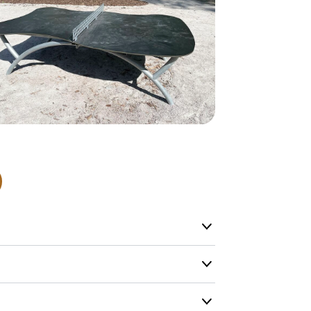
normalt blive
være længer
Hurtig leve
Hos TRESS Ud
Disse produk
os er de udva
Vi producerer
produkt hver
produkter, s
længe på lag
produkt, som
Forventet le
produktet og
udsolgt, hvis