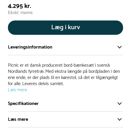
4.295 kr.
Ekskl. moms
Læg i kurv
Leveringsinformation
Vi har et stort og effektivt lager på ca. 6.000 kvadratmeter
Picnic er et dansk produceret bord-bænkesæt i svensk
med mere end 5.000 forskellige produkter på hylderne til
Nordlands fyrretræ. Med ekstra længde på bordpladen i den
ene ende, er der plads til en kørestol, så det er tilgængeligt
omgående levering.
for alle. Leveres delvis samlet.
Læs mere
- Leveringstiden på lagervarer er i Danmark normalt 1-3
hverdage
Specifikationer
- Leveringstiden på specialvarer og bestillingsvarer oplyses
ved bestilling
Læs mere
- I tilfælde af restordre vil kundeservice kontakte dig via e-