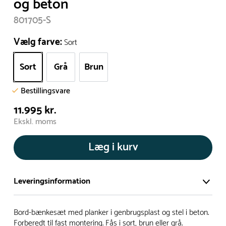
og beton
801705-S
Vælg farve:
Sort
Sort
Grå
Brun
Bestillingsvare
11.995 kr.
Ekskl. moms
Læg i kurv
Leveringsinformation
Vi har et stort og effektivt lager på ca. 6.000 kvadratmeter
Bord-bænkesæt med planker i genbrugsplast og stel i beton.
med mere end 5.000 forskellige produkter på hylderne til
Forberedt til fast montering. Fås i sort, brun eller grå.