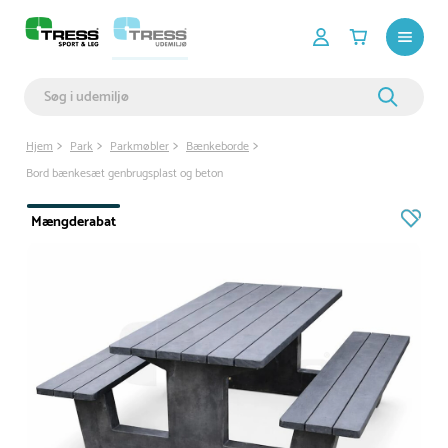
Hjem
Park
Parkmøbler
Bænkeborde
Bord bænkesæt genbrugsplast og beton
Mængderabat