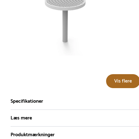
Vis flere
Specifikationer
Læs mere
Serie
Dimensioner
Fundament
F
Produktmærkninger
Bistro
Diameter :
50 cm
Nedstøbning
Fo