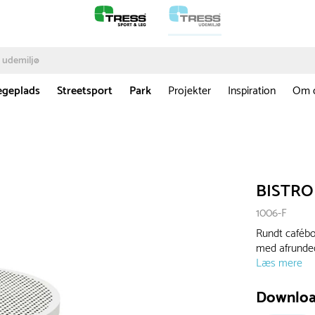
egeplads
Streetsport
Park
Projekter
Inspiration
Om 
BISTRO 
1006-F
Rundt cafébor
med afrunded
Læs mere
Downlo