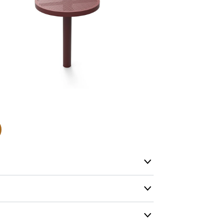
- Leveringsti
- I tilfælde 
telefon med 
Alle vores le
normalt blive
være længer
Hurtig leve
Hos TRESS Ud
Disse produk
os er de udva
Vi producerer
produkt hver
produkter, s
arve
længe på lag
rskellige farver