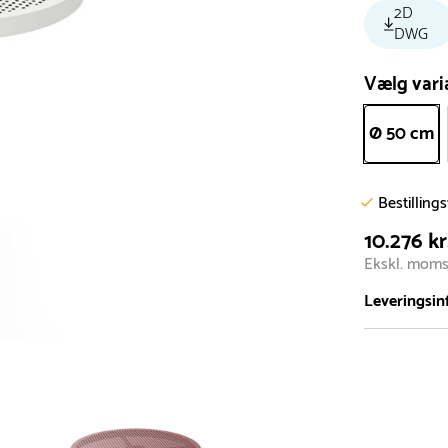
2D
DWG
Vælg vari
Ø 50 cm
Bestilling
10.276 kr
Ekskl. mom
Leveringsin
Vi har et st
5.000 forske
- Leveringst