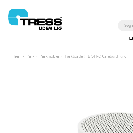
L
Hjem
Park
Parkmøbler
Parkborde
BISTRO Cafébord rund