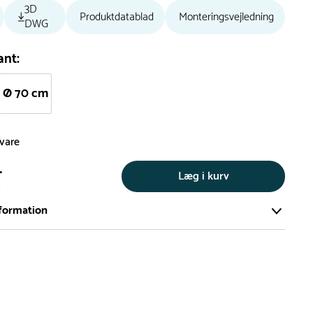
3D
Produktdatablad
Monteringsvejledning
DWG
ant:
Ø 70 cm
svare
.
Læg i kurv
s
formation
ort og effektivt lager på ca. 6.000 kvadratmeter med mere end
llige produkter på hylderne til omgående levering.
iden på lagervarer er i Danmark normalt 1-3 hverdage