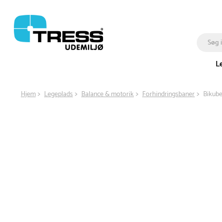
L
Hjem
Legeplads
Balance & motorik
Forhindringsbaner
Bikube