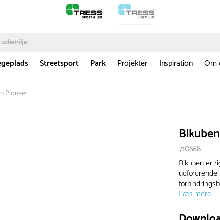
egeplads
Streetsport
Park
Projekter
Inspiration
Om 
n Pioneer
Bikuben
710668
Bikuben er ri
udfordrende 
forhindringsb
Læs mere
Downlo