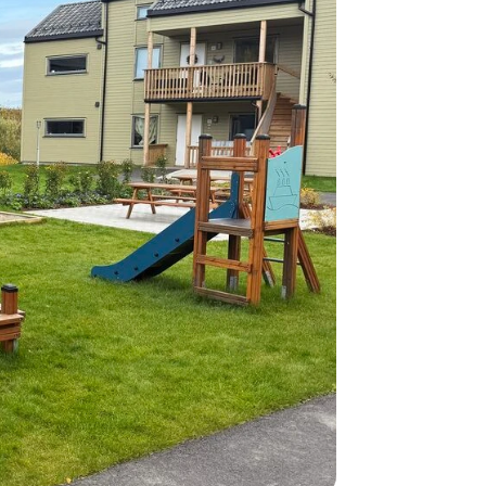
normalt blive
være længer
Hurtig leve
Hos TRESS Ud
Disse produk
os er de udva
Vi producerer
produkt hver
produkter, s
længe på lag
produkt, som
Forventet le
produktet og
udsolgt, hvis