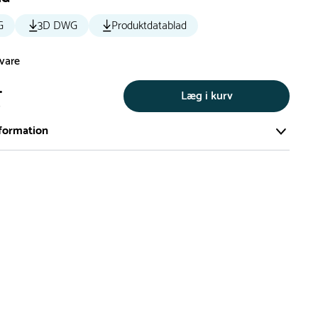
G
3D DWG
Produktdatablad
svare
.
Læg i kurv
s
formation
ort og effektivt lager på ca. 6.000 kvadratmeter med mere end
llige produkter på hylderne til omgående levering.
iden på lagervarer er i Danmark normalt 1-3 hverdage
den på specialvarer og bestillingsvarer oplyses ved bestilling
af restordre vil kundeservice kontakte dig via e-mail eller
information om forventet leveringstidspunkt
gepladser produceres på bestilling, hvilket betyder, at de