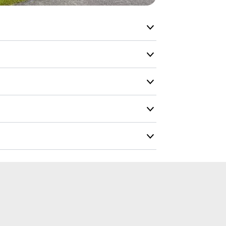
vi kan for at
Du vil få en 
e. En sjov og udfordrende løsning, som
nen. Bikuben er fra vores Pioneer serie.
rit stål, som er utrolig holdbar med
tersyn og vedligehold
Farvekort
odkendt alder
Monteringstid
+ år
3 timer for 2