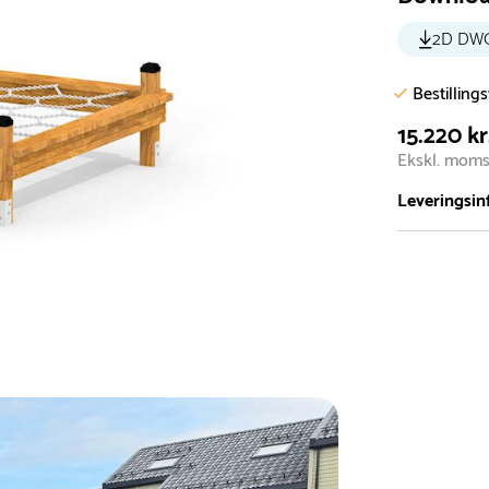
2D DW
Bestilling
15.220 kr
Ekskl. mom
Leveringsin
Vi har et st
5.000 forske
- Leveringst
- Leveringsti
- I tilfælde 
telefon med 
Alle vores le