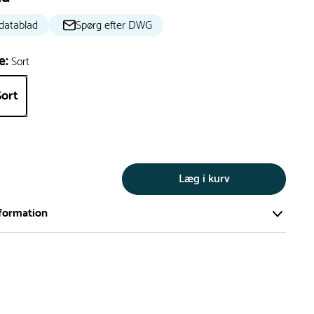
datablad
Spørg efter DWG
e:
Sort
Sort
Læg i kurv
s
formation
ort og effektivt lager på ca. 6.000 kvadratmeter med mere end
llige produkter på hylderne til omgående levering.
iden på lagervarer er i Danmark normalt 1-3 hverdage