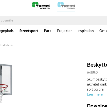
egeplads
Streetsport
Park
Projekter
Inspiration
Om 
tballstativ
Beskytte
641830
Skumbeskytte
aktivitet om
sort og grå.
Læs mere
Downlo