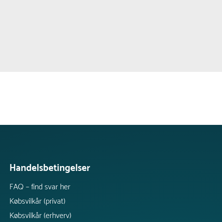
Handelsbetingelser
FAQ – find svar her
Købsvilkår (privat)
Købsvilkår (erhverv)