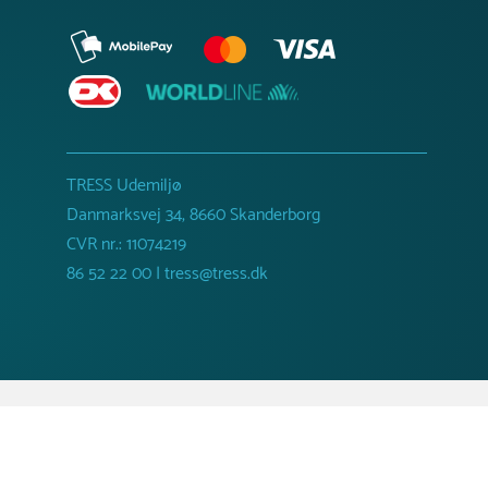
TRESS Udemiljø
Danmarksvej 34, 8660 Skanderborg
CVR nr.: 11074219
86 52 22 00 | tress@tress.dk