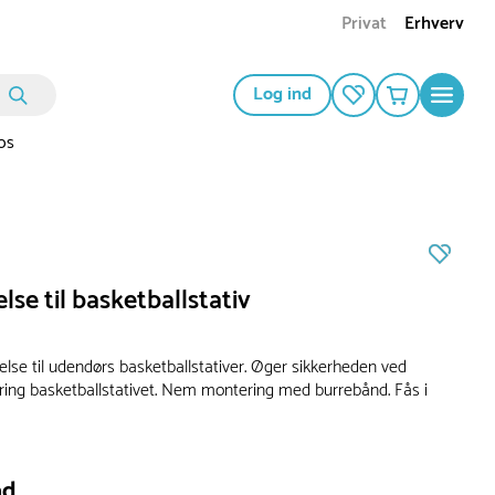
Privat
Erhverv
Log ind
os
lse til basketballstativ
lse til udendørs basketballstativer. Øger sikkerheden ved
kring basketballstativet. Nem montering med burrebånd. Fås i
ad