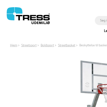
L
Hjem
Streetsport
Boldsport
Streetbasket
Beskyttelse til baske