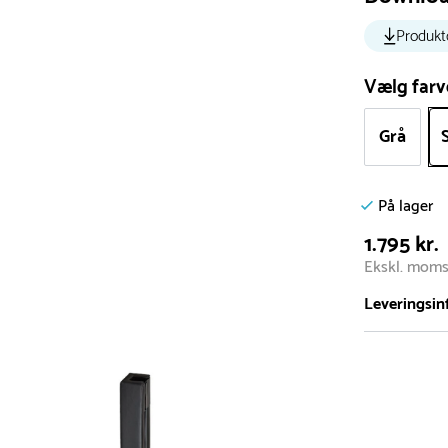
Produkt
Vælg farv
Grå
På lager
1.795 kr.
Ekskl. mom
Leveringsin
Vi har et st
5.000 forske
- Leveringst