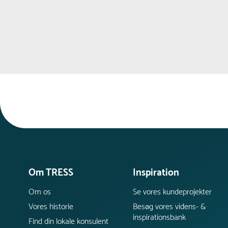
Om TRESS
Inspiration
Om os
Se vores kundeprojekter
Vores historie
Besøg vores videns- &
inspirationsbank
Find din lokale konsulent