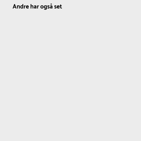
hjælper straks med at minimere skaderisikoen, især under in
Andre har også set
Beskyttelsen er 200 cm høj med 5 cm tyk skumkerne. Fås i 
løsning for et sikrere idrætsmiljø.