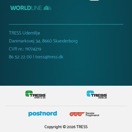
TRESS Udemiljø
Danmarksvej 34, 8660 Skanderborg
CVR nr.: 11074219
86 52 22 00 | tress@tress.dk
Copyright © 2026 TRESS