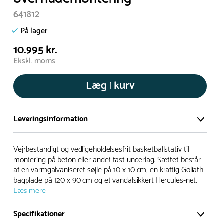
641812
På lager
10.995 kr.
Ekskl. moms
Læg i kurv
Leveringsinformation
Vi har et stort og effektivt lager på ca. 6.000 kvadratmeter
Vejrbestandigt og vedligeholdelsesfrit basketballstativ til
med mere end 5.000 forskellige produkter på hylderne til
montering på beton eller andet fast underlag. Sættet består
af en varmgalvaniseret søjle på 10 x 10 cm, en kraftig Goliath-
omgående levering.
bagplade på 120 x 90 cm og et vandalsikkert Hercules-net.
Læs mere
- Leveringstiden på lagervarer er i Danmark normalt 1-3
hverdage
Specifikationer