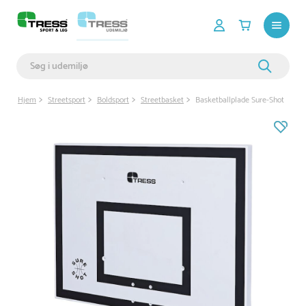
Hjem
Streetsport
Boldsport
Streetbasket
Basketballplade Sure-Shot