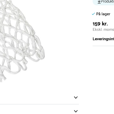
Produkt
På lager
159 kr.
Ekskl. mom
Leveringsin
Vi har et st
5.000 forske
- Leveringst
- Leveringsti
- I tilfælde 
telefon med 
Alle vores le
normalt blive