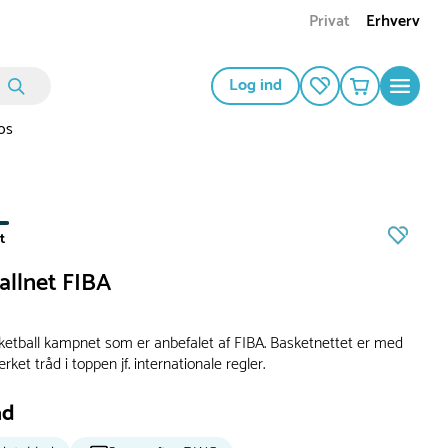
Privat
Erhverv
Log ind
os
t
allnet FIBA
sketball kampnet som er anbefalet af FIBA. Basketnettet er med
rket tråd i toppen jf. internationale regler.
ad