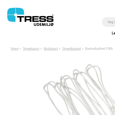
L
Hjem
Streetsport
Boldsport
Streetbasket
Basketballnet FIBA