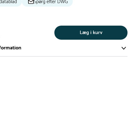
datablad
Spørg efter DWG
Læg i kurv
s
formation
ort og effektivt lager på ca. 6.000 kvadratmeter med mere end
llige produkter på hylderne til omgående levering.
iden på lagervarer er i Danmark normalt 1-3 hverdage
den på specialvarer og bestillingsvarer oplyses ved bestilling
af restordre vil kundeservice kontakte dig via e-mail eller
information om forventet leveringstidspunkt
gepladser produceres på bestilling, hvilket betyder, at de
r leveret til kunden i løbet 3-6 uger. Leveringstiden kan dog