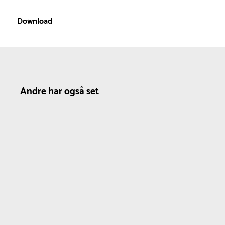
Download
Materiale
Produktdatablad
Spørg efter DWG
Nylon :
Nylon kræver ingen vedligehold. Det er
et slidstærkt og fleksibelt materiale, der
bevarer sine egenskaber over tid. For at holde
Andre har også set
det rent kan overfladen aftørres med vand og
en mild sæbe efter behov.
Forbundsgodken
Dimensioner
Farve
N
delse
Diameter :
45 cm
Hvid
0.
FIBA
Omkreds :
141.3 cm
Trådtykkelse :
0.6