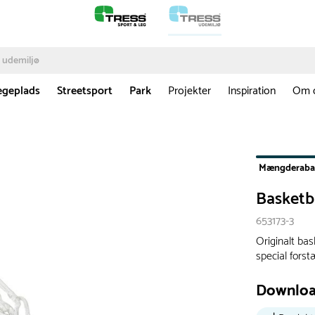
egeplads
Streetsport
Park
Projekter
Inspiration
Om 
Mængderaba
Basketb
653173-3
Originalt ba
special forstæ
Downlo