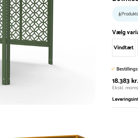
Produkt
Vælg vari
Vindtæt
Bestilling
18.383 kr
Ekskl. mom
Leveringsin
Vi har et st
5.000 forske