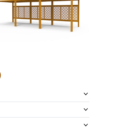
- Leveringst
- Leveringsti
- I tilfælde 
telefon med 
Alle vores le
normalt blive
være længer
Hurtig leve
Hos TRESS Ud
Disse produk
os er de udva
Vi producerer
produkt hver
produkter, s
ægt
ægt/enhed :
52
længe på lag