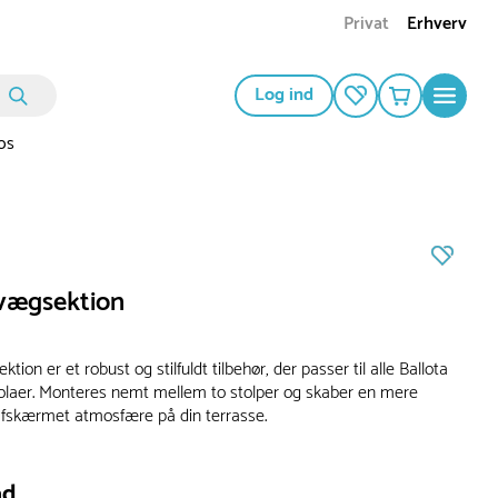
Privat
Erhverv
Log ind
os
 vægsektion
tion er et robust og stilfuldt tilbehør, der passer til alle Ballota
laer. Monteres nemt mellem to stolper og skaber en mere
afskærmet atmosfære på din terrasse.
ad