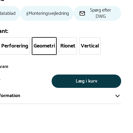
Spørg efter
datablad
Monteringsvejledning
DWG
ant:
Perforering
Geometri
Rionet
Vertical
svare
.
Læg i kurv
s
formation
ort og effektivt lager på ca. 6.000 kvadratmeter med mere end
llige produkter på hylderne til omgående levering.