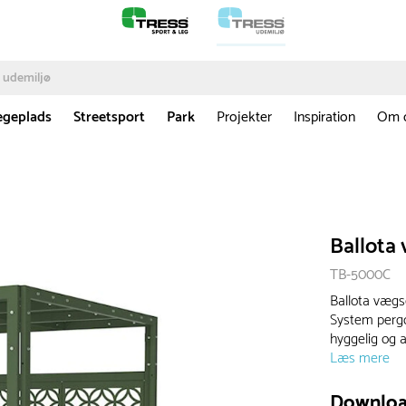
egeplads
Streetsport
Park
Projekter
Inspiration
Om 
Ballota
TB-5000C
Ballota vægsek
System pergo
hyggelig og 
Læs mere
Downlo