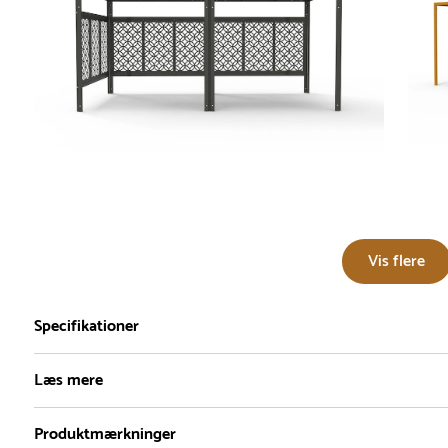
Vis flere
Specifikationer
Læs mere
Serie
Dimensioner
Farve
V
Produktmærkninger
Tempos
Højde :
141 cm
Rød
V