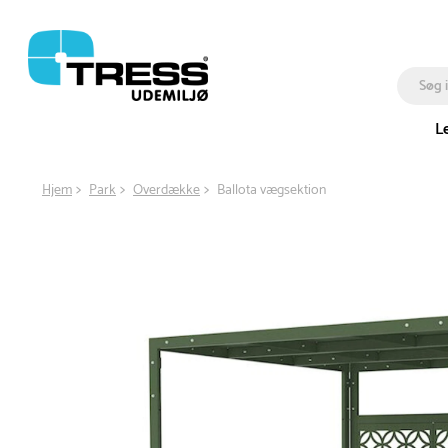
L
Hjem
Park
Overdække
Ballota vægsektion