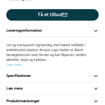
Få et tilbud
Leveringsinformation
Vi har et stort og effektivt lager på ca. 6.000 kvadratmeter
Let og transparent signaturleg med hævet netflade i
med mere end 5.000 forskellige produkter på hylderne til
arkitektonisk balance. Amaze Lupo skaber et åbent
bevægelsesrum over terræn og kan tilpasses stedets
omgående levering.
identitet, skala og funktion.
Læs mere
- Leveringstiden på lagervarer er i Danmark normalt 1-3
hverdage
Specifikationer
- Leveringstiden på specialvarer og bestillingsvarer oplyses
ved bestilling
Læs mere
- I tilfælde af restordre vil kundeservice kontakte dig via e-
mail eller telefon med information om forventet
Produktmærkninger
leveringstidspunkt
Let og transparent signaturleg med hævet netflade