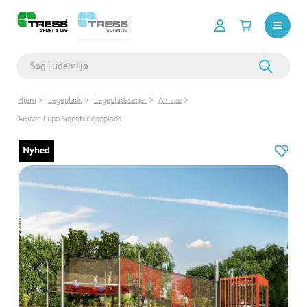
Hjem
Legeplads
Legepladsserier
Amaze
Amaze Lupo Signaturlegeplads
Nyhed