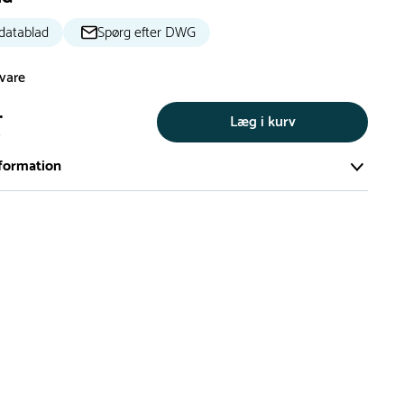
datablad
Spørg efter DWG
svare
.
Læg i kurv
s
formation
ort og effektivt lager på ca. 6.000 kvadratmeter med mere end
llige produkter på hylderne til omgående levering.
iden på lagervarer er i Danmark normalt 1-3 hverdage
den på specialvarer og bestillingsvarer oplyses ved bestilling
af restordre vil kundeservice kontakte dig via e-mail eller
information om forventet leveringstidspunkt
gepladser produceres på bestilling, hvilket betyder, at de