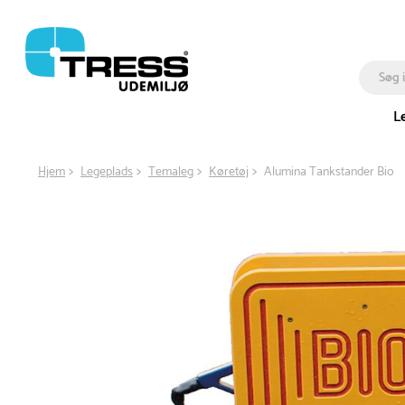
L
Hjem
Legeplads
Temaleg
Køretøj
Alumina Tankstander Bio