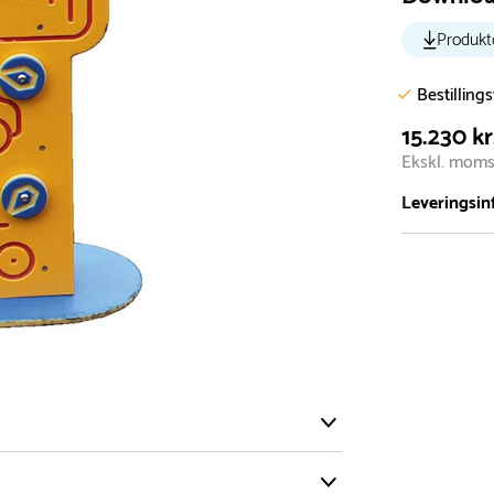
Produkt
Bestilling
15.230 kr
Ekskl. mom
Leveringsin
Vi har et st
5.000 forske
- Leveringst
- Leveringsti
- I tilfælde 
telefon med 
Alle vores le