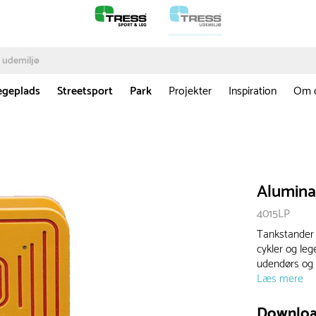
egeplads
Streetsport
Park
Projekter
Inspiration
Om 
Alumina
4015LP
Tankstander 
cykler og lege
udendørs og l
Læs mere
Downlo