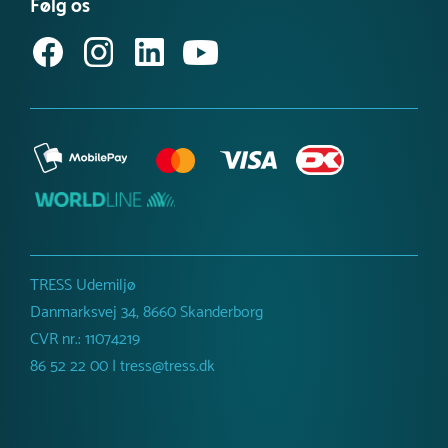
Du vil få en estimeret leveringstid, når du kontakter os.
Følg os
Købsvilkår (erhverv)
TRESS Udemiljø
Danmarksvej 34, 8660 Skanderborg
CVR nr.: 11074219
86 52 22 00 | tress@tress.dk