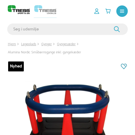
Hjem
Legeplads
Gynger
Gyngesæder
Alumina Nordic Småbørnsgynge inkl. gyngekæder
Nyhed