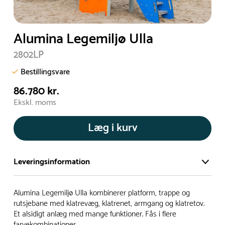
Alumina Legemiljø Ulla
2802LP
Bestillingsvare
86.780 kr.
Ekskl. moms
Læg i kurv
Leveringsinformation
Vi har et stort og effektivt lager på ca. 6.000 kvadratmeter
Alumina Legemiljø Ulla kombinerer platform, trappe og
med mere end 5.000 forskellige produkter på hylderne til
rutsjebane med klatrevæg, klatrenet, armgang og klatretov.
Et alsidigt anlæg med mange funktioner. Fås i flere
omgående levering.
farvekombinationer.