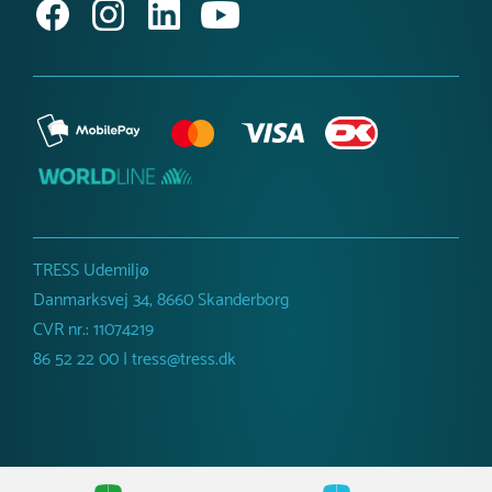
vejrbestandigt og let at rengøre. For at bevare et
pænt udseende kan overfladen aftørres med en
fugtig klud og mildt rengøringsmiddel efter behov.
Polypropylen (PP) :
Polypropylen kræver ingen
vedligehold. Det er et let og holdbart materiale,
der tåler både fugt og sollys. For at holde
overfladen ren og pæn kan den aftørres med
vand og en mild sæbe efter behov.
TRESS Udemiljø
Aluminium :
Aluminium kræver ingen
Danmarksvej 34, 8660 Skanderborg
vedligehold. Det danner naturligt et beskyttende
CVR nr.: 11074219
oxidlag, som modvirker korrosion. For at bevare et
86 52 22 00 | tress@tress.dk
pænt udseende kan overfladen rengøres med
vand og en blød klud efter behov.