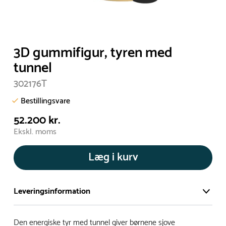
3D gummifigur, tyren med
tunnel
302176T
Bestillingsvare
52.200 kr.
Ekskl. moms
Læg i kurv
Leveringsinformation
Vi har et stort og effektivt lager på ca. 6.000 kvadratmeter
Den energiske tyr med tunnel giver børnene sjove