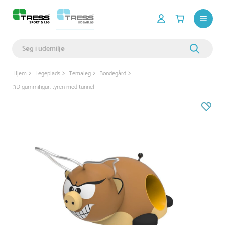
Hjem
Legeplads
Temaleg
Bondegård
3D gummifigur, tyren med tunnel