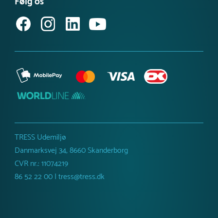
Følg os
Sort
Købsvilkår (erhverv)
Netto vægt
180 kg
TRESS Udemiljø
Danmarksvej 34, 8660 Skanderborg
CVR nr.: 11074219
86 52 22 00 | tress@tress.dk