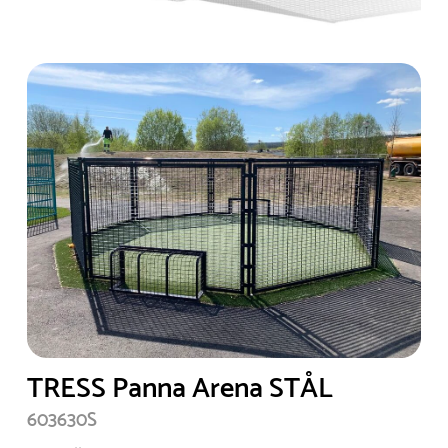
TRESS Panna Arena STÅL
603630S