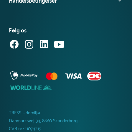
Handelsbetingelser
Besøg vores videns- & inspirationsbank
Tilgængelighedserklæring
Se vores produktnyheder
FAQ – find svar her
Se eller bestil et katalog
Købsvilkår (privat)
Få vores nyhedsbrev
Følg os
Købsvilkår (erhverv)
TRESS Udemiljø
Danmarksvej 34, 8660 Skanderborg
CVR nr.: 11074219