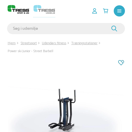
Hjem
Streetsport
Udendørs fitness
Træningsstationer
Power ski Junior - Street Barbell