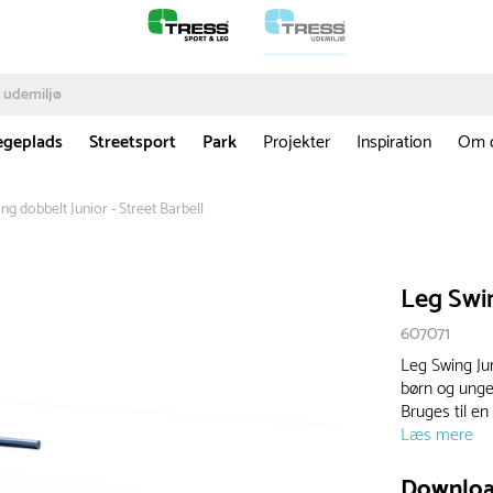
egeplads
Streetsport
Park
Projekter
Inspiration
Om 
ng dobbelt Junior - Street Barbell
Leg Swin
607071
Leg Swing Jun
børn og unge
Bruges til en 
Læs mere
Downlo