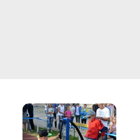
Pulverlakeret stål :
Pulverlakeret stål kræver
minimalt vedligehold. For at bevare overfladens
udseende og beskytte lakeringen anbefales det
at fjerne snavs og støv med en blød klud og
mildt sæbevand. Ved mindre lakskader kan
reparation med egnet lakspray forhindre
rustdannelse.