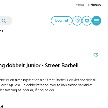
Privat
Erhverv
Log ind
os
g dobbelt Junior - Street Barbell
ior er en træningsstation fra Street Barbell udviklet specielt til
 over 140 cm. En dobbeltstation hvor to kan træne samtidigt.
let træning af inderlår, lår og balder.
ad