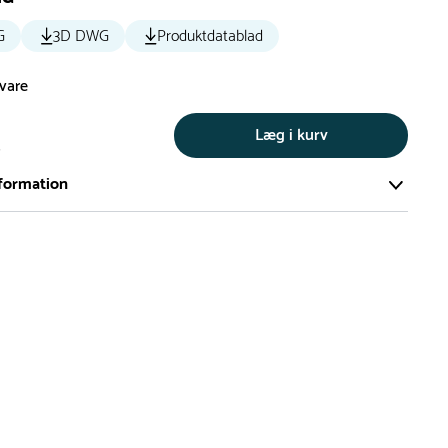
G
3D DWG
Produktdatablad
svare
Læg i kurv
s
formation
ort og effektivt lager på ca. 6.000 kvadratmeter med mere end
llige produkter på hylderne til omgående levering.
iden på lagervarer er i Danmark normalt 1-3 hverdage
den på specialvarer og bestillingsvarer oplyses ved bestilling
af restordre vil kundeservice kontakte dig via e-mail eller
information om forventet leveringstidspunkt
gepladser produceres på bestilling, hvilket betyder, at de