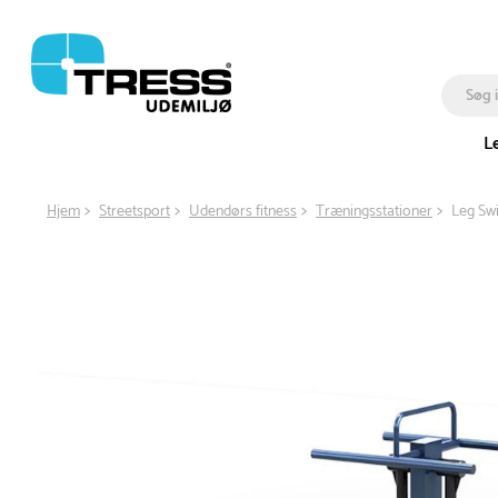
L
Hjem
Streetsport
Udendørs fitness
Træningsstationer
Leg Swi