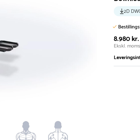
2D DW
Bestilling
8.980 kr.
Ekskl. mom
Leveringsin
Vi har et st
5.000 forske
- Leveringst
- Leveringsti
- I tilfælde 
telefon med 
Alle vores le