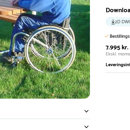
Downlo
2D DW
Bestilling
7.995 kr.
Ekskl. mom
Leveringsin
Vi har et st
5.000 forske
- Leveringst
- Leveringsti
- I tilfælde 
telefon med 