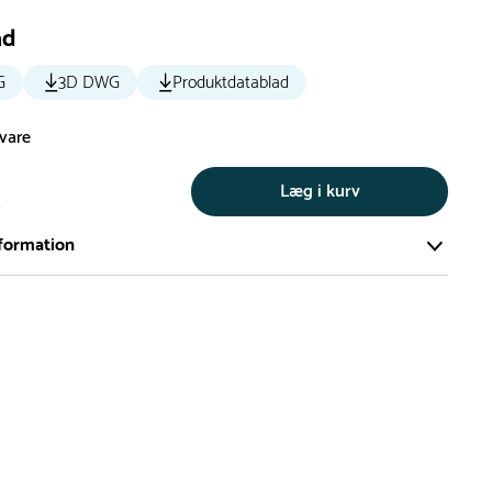
ad
G
3D DWG
Produktdatablad
svare
Læg i kurv
s
formation
ort og effektivt lager på ca. 6.000 kvadratmeter med mere end
llige produkter på hylderne til omgående levering.
iden på lagervarer er i Danmark normalt 1-3 hverdage
den på specialvarer og bestillingsvarer oplyses ved bestilling
af restordre vil kundeservice kontakte dig via e-mail eller
information om forventet leveringstidspunkt