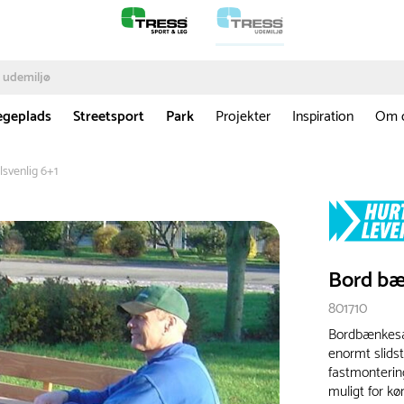
egeplads
Streetsport
Park
Projekter
Inspiration
Om 
svenlig 6+1
Bord bæ
801710
Bordbænkesæt
enormt slidst
fastmonterin
muligt for kø