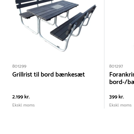
Netto vægt
metalliske overflader.
120 kg
801299
801297
Grillrist til bord bænkesæt
Forankrin
bord-/b
2.199 kr.
399 kr.
Ekskl. moms
Ekskl. moms