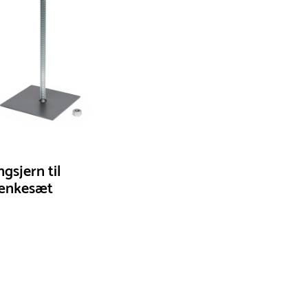
udsolgt, hvis
vi kan for at
Du vil få en 
gsjern til
ænkesæt