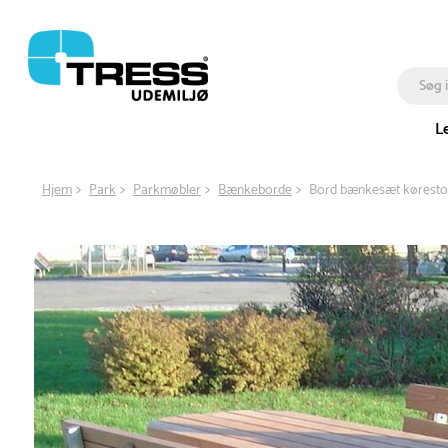
L
Hjem
Park
Parkmøbler
Bænkeborde
Bord bænkesæt kørestol