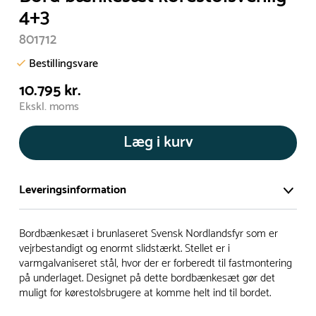
4+3
801712
Bestillingsvare
10.795 kr.
Ekskl. moms
Læg i kurv
Leveringsinformation
Vi har et stort og effektivt lager på ca. 6.000 kvadratmeter
Bordbænkesæt i brunlaseret Svensk Nordlandsfyr som er
med mere end 5.000 forskellige produkter på hylderne til
vejrbestandigt og enormt slidstærkt. Stellet er i
varmgalvaniseret stål, hvor der er forberedt til fastmontering
omgående levering.
på underlaget. Designet på dette bordbænkesæt gør det
muligt for kørestolsbrugere at komme helt ind til bordet.
- Leveringstiden på lagervarer er i Danmark normalt 1-3