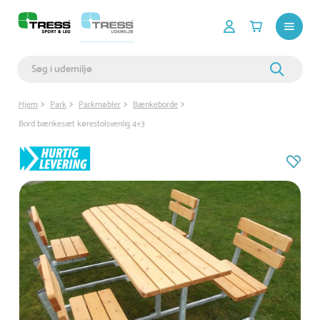
Hjem
Park
Parkmøbler
Bænkeborde
Bord bænkesæt kørestolsvenlig 4+3