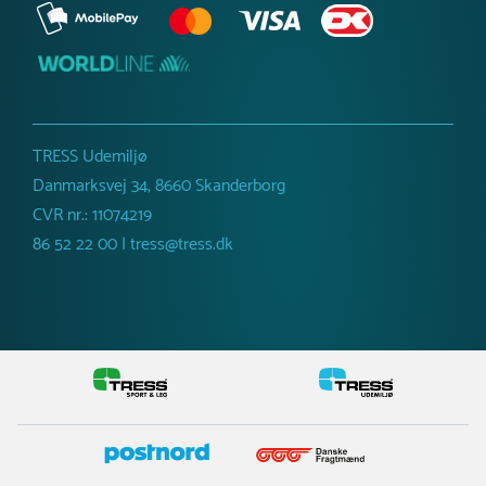
TRESS Udemiljø
Danmarksvej 34, 8660 Skanderborg
CVR nr.: 11074219
86 52 22 00 | tress@tress.dk