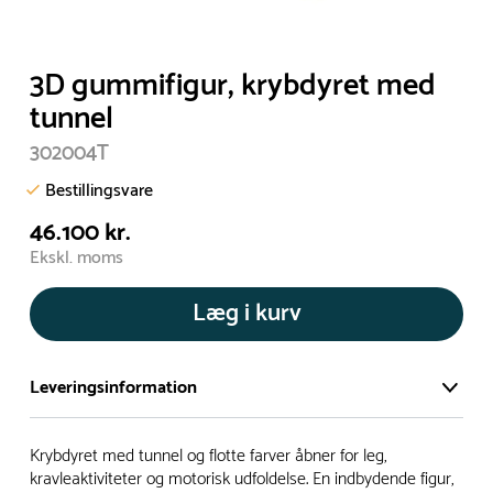
3D gummifigur, krybdyret med
tunnel
302004T
Bestillingsvare
46.100 kr.
Ekskl. moms
Læg i kurv
Leveringsinformation
Vi har et stort og effektivt lager på ca. 6.000 kvadratmeter
Krybdyret med tunnel og flotte farver åbner for leg,
med mere end 5.000 forskellige produkter på hylderne til
kravleaktiviteter og motorisk udfoldelse. En indbydende figur,