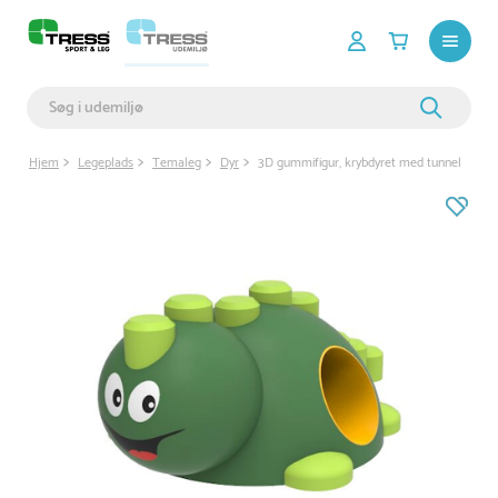
Hjem
Legeplads
Temaleg
Dyr
3D gummifigur, krybdyret med tunnel