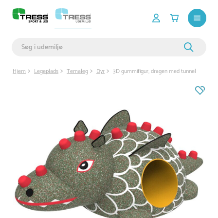
Hjem
Legeplads
Temaleg
Dyr
3D gummifigur, dragen med tunnel