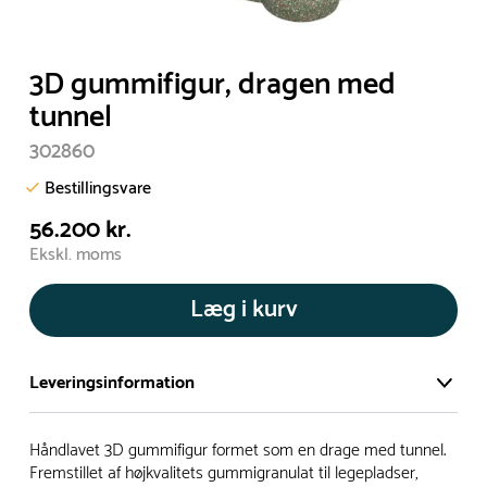
3D gummifigur, dragen med
tunnel
302860
Bestillingsvare
56.200 kr.
Ekskl. moms
Læg i kurv
Leveringsinformation
Vi har et stort og effektivt lager på ca. 6.000 kvadratmeter
Håndlavet 3D gummifigur formet som en drage med tunnel.
med mere end 5.000 forskellige produkter på hylderne til
Fremstillet af højkvalitets gummigranulat til legepladser,